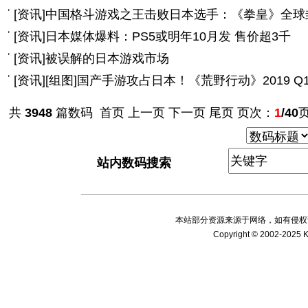
[
资讯
]
中国格斗游戏之王击败日本选手：《拳皇》全球
[
资讯
]
日本媒体爆料：PS5或明年10月发 售价超3千
[
资讯
]
被误解的日本游戏市场
[
资讯
]
[组图]
国产手游攻占日本！《荒野行动》2019 Q
共
3948
篇数码 首页 上一页
下一页
尾页
页次：
1
/40
站内数码搜索