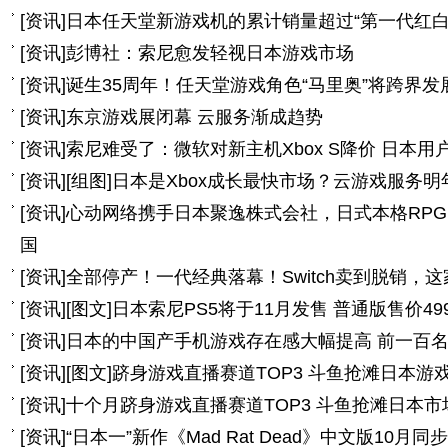
[
资讯
]
日本任天堂新游戏机的累计销量超过“第一代红白
[
资讯
]
彭博社：索尼愈发轻视日本游戏市场
[
资讯
]
诞生35周年！任天堂游戏角色“马里奥”将跨界发
[
资讯
]
东京游戏展闭幕 云服务渐成趋势
[
资讯
]
索尼难受了：微软对新主机Xbox S降价 日本用
[
资讯
]
[组图]
日本是Xbox成长最快市场？云游戏服务明
[
资讯
]
心动网络携手日本聚逸株式会社，日式本格RP
国
[
资讯
]
全部停产！一代经典落幕！Switch卖到脱销，这
[
资讯
]
[图文]
日本索尼PS5将于11月发售 普通版售价49
[
资讯
]
日本的中国产手机游戏存在感大幅提高 前一百名
[
资讯
]
[图文]
跻身游戏直播赛道TOP3 斗鱼抢滩日本游
[
资讯
]
十个月跻身游戏直播赛道TOP3 斗鱼抢滩日本市
[
资讯
]
“日本一”新作《Mad Rat Dead》中文版10月同