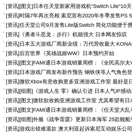
[
资讯
]
[图文]
日本任天堂新家用游戏机“Switch Lite”10
[
资讯
]
时隔7年再次亮相 索尼宣布2020年冬季发售PS 5
[
资讯
]
任天堂公司9月发售Lite版Switch 简化功能便于
[
资讯
]
《勇者斗恶龙：步行》机能强大 日本网友惊叹
[
资讯
]
日本五大游戏厂商新业绩：万代营收最大 KONA
[
资讯
]
后宫世界《英雄战姬WW》日本预约开始
[
资讯
]
[图文]
FAMI通日本游戏销量周榜：《全民高尔夫
[
资讯
]
日本游戏厂商发布新作预告 钢铁侠等人气角色
[
资讯
]
微软Xbox有意收购更多亚洲游戏工作室 最好是
[
资讯
]
[组图]
《游戏人生 零》确认引进 日本人气IP感
[
资讯
]
[图文]
微软欲收购亚洲游戏工作室 尤其希望有日
[
资讯
]
[图文]
FAMI通日本游戏销量周榜：《任天堂大
[
资讯
]
[组图]
外服《战争雷霆》更新日本海军 25款舰船
[
资讯
]
游戏出错难退款 澳大利亚起诉索尼互动娱乐公