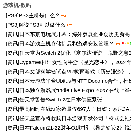
游戏机-数码
[
PS3
]
PS3主机是什么？
[
PS3
]
解说PS3可以做什么
[
资讯
]
日本东京电玩展开幕：海外参展企业创历史新高 
[
资讯
]
日本游戏主机存储扩展和游戏安装管理？
[
资讯
]
任天堂为Switch 2优化《塞尔达传说：荒野之息
[
资讯
]
Cygames推出女性向手游《星光恋曲》，2024
[
资讯
]
日本文部科学省试点VR教育游戏《历史漫游》
[
资讯
]
日本云游戏平台Ubitus与NTT Docomo合作，
[
资讯
]
日本独立游戏展“Indie Live Expo 2025”在线上
[
资讯
]
任天堂警告Switch 2在日本供应紧张
[
资讯
]
最高同时在线玩家数量仅697人！日媒：索尼3
[
资讯
]
任天堂宣布将收购日本游戏开发公司「株式会社S
[
资讯
]
日本Falcom21-22财年Q1财报 《黎之轨迹2》