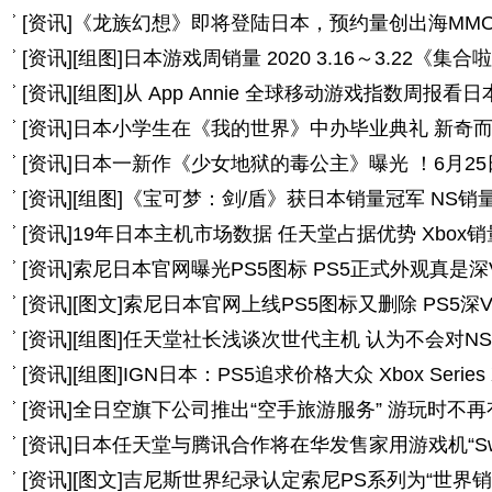
[
资讯
]
《龙族幻想》即将登陆日本，预约量创出海MM
[
资讯
]
[组图]
日本游戏周销量 2020 3.16～3.22
[
资讯
]
[组图]
从 App Annie 全球移动游戏指数周报看
[
资讯
]
日本小学生在《我的世界》中办毕业典礼 新奇
[
资讯
]
日本一新作《少女地狱的毒公主》曝光 ！6月25
[
资讯
]
[组图]
《宝可梦：剑/盾》获日本销量冠军 NS销量
[
资讯
]
19年日本主机市场数据 任天堂占据优势 Xbox
[
资讯
]
索尼日本官网曝光PS5图标 PS5正式外观真是深
[
资讯
]
[图文]
索尼日本官网上线PS5图标又删除 PS5深
[
资讯
]
[组图]
任天堂社长浅谈次世代主机 认为不会对N
[
资讯
]
[组图]
IGN日本：PS5追求价格大众 Xbox Serie
[
资讯
]
全日空旗下公司推出“空手旅游服务” 游玩时不再
[
资讯
]
日本任天堂与腾讯合作将在华发售家用游戏机“Swit
[
资讯
]
[图文]
吉尼斯世界纪录认定索尼PS系列为“世界销