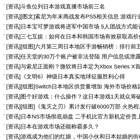
[
资讯
]
斗鱼位列日本游戏直播市场前三名
[
资讯
]
[图文]
索尼为年末商战发布PS5相关信息 游戏
[
资讯
]
日本宝可梦游戏将进军中国市场 5人团战方式能
[
资讯
]
三七互娱：如何在日本和韩国市场有效获取高价
[
资讯
]
[组图]
六月第三周日本地区手游畅销榜：排行前
[
资讯
]
任天堂的30万个账户被非法登陆 用户信息或泄
[
资讯
]
与索尼正面刚？微软将日本定为Xbox Series X
[
资讯
]
《文明6》神级日本真实地球征服胜利心得
[
资讯
]
[组图]
Switch日本地区供货量增加 海外市场价
[
资讯
]
图个好游戏：什么操作？这日本游戏1天就众筹
[
资讯
]
[组图]
《鬼灭之刃》累计发行破6000万部 火热
[
资讯
]
日本NS市场彻底崩盘 二手机比官方新机定价贵
[
资讯
]
日本在游戏市场还能称霸多久？
[
资讯
]
游戏成为他们的红娘，中国小伙和日本姑娘的街