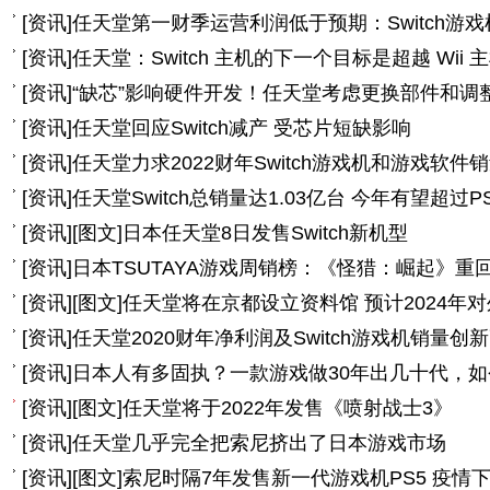
[
资讯
]
任天堂第一财季运营利润低于预期：Switch游
[
资讯
]
任天堂：Switch 主机的下一个目标是超越 Wii 
[
资讯
]
“缺芯”影响硬件开发！任天堂考虑更换部件和调
[
资讯
]
任天堂回应Switch减产 受芯片短缺影响
[
资讯
]
任天堂力求2022财年Switch游戏机和游戏软
[
资讯
]
任天堂Switch总销量达1.03亿台 今年有望超过P
[
资讯
]
[图文]
日本任天堂8日发售Switch新机型
[
资讯
]
日本TSUTAYA游戏周销榜：《怪猎：崛起》重回
[
资讯
]
[图文]
任天堂将在京都设立资料馆 预计2024年
[
资讯
]
任天堂2020财年净利润及Switch游戏机销量创
[
资讯
]
日本人有多固执？一款游戏做30年出几十代，
[
资讯
]
[图文]
任天堂将于2022年发售《喷射战士3》
[
资讯
]
任天堂几乎完全把索尼挤出了日本游戏市场
[
资讯
]
[图文]
索尼时隔7年发售新一代游戏机PS5 疫情