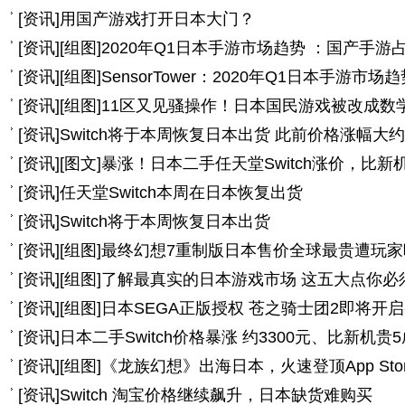
[
资讯
]
用国产游戏打开日本大门？
[
资讯
]
[组图]
2020年Q1日本手游市场趋势 ：国产手游占
[
资讯
]
[组图]
SensorTower：2020年Q1日本手游市场
[
资讯
]
[组图]
11区又见骚操作！日本国民游戏被改成数
[
资讯
]
Switch将于本周恢复日本出货 此前价格涨幅大约
[
资讯
]
[图文]
暴涨！日本二手任天堂Switch涨价，比新
[
资讯
]
任天堂Switch本周在日本恢复出货
[
资讯
]
Switch将于本周恢复日本出货
[
资讯
]
[组图]
最终幻想7重制版日本售价全球最贵遭玩家
[
资讯
]
[组图]
了解最真实的日本游戏市场 这五大点你必
[
资讯
]
[组图]
日本SEGA正版授权 苍之骑士团2即将开
[
资讯
]
日本二手Switch价格暴涨 约3300元、比新机贵5
[
资讯
]
[组图]
《龙族幻想》出海日本，火速登顶App Store和
[
资讯
]
Switch 淘宝价格继续飙升，日本缺货难购买