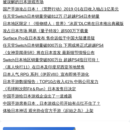
被误解的日本游戏市场
国产手游攻占日本！《荒野行动》2019 Q1在日收入独占1亿美元
任天堂Switch日本销量突破812万 已超越PS4日本销量
日本地区限定！《怪物猎人：世界》“冰原”DLC将在日本推出典藏版
攻占日本市场 网易《量子特攻》超500万下载量
Surface Pro在日本发布 售价远低于中国大陆遭质疑
任天堂Switch日本销量破800万台 下周或将正式超越PS4
《女神异闻录5R》将在日本首发 最新细节情报公布
Switch日本地区销量突破800万台 超越PS4指日可待！
《真人快打11》在日本及印度尼西亚等地禁售
日本人气 RPG 系列《伊苏VIII》宣布即将手游化
日本手游数据报告：TOP10占收入41% 中韩公司发力
《毛球刚次郎Fit＆Run》日本发售日决定
中国手游给日本游戏企业出了一道难题
中国手游席卷日本，日本游戏公司开始有点扛不住了？
体验日本神话 观光协会官方手游《起始之岛》上架