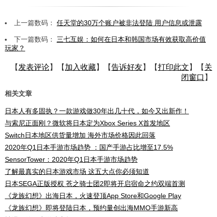
上一篇数码：
任天堂的30万个账户被非法登陆 用户信息或泄露
下一篇数码：
三七互娱：如何在日本和韩国市场有效获取高价值
玩家？
【
发表评论
】【
加入收藏
】【
告诉好友
】【
打印此文
】【
关
闭窗口
】
相关文章
日本人有多固执？一款游戏做30年出几十代，如今又出新作！
与索尼正面刚？微软将日本定为Xbox Series X首发地区
Switch日本地区供货量增加 海外市场价格因此回落
2020年Q1日本手游市场趋势 ：国产手游占比增至17.5%
SensorTower：2020年Q1日本手游市场趋势
了解最真实的日本游戏市场 这五大点你必须知道
日本SEGA正版授权 苍之骑士团2即将开启宿命之约双端首测
《龙族幻想》出海日本，火速登顶App Store和Google Play
《龙族幻想》即将登陆日本，预约量创出海MMO手游新高