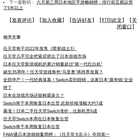
下一篇数码：
六月第三周日本地区手游畅销榜：排行前五都运营
了5年以上
【
发表评论
】【
加入收藏
】【
告诉好友
】【
打印此文
】【
关
闭窗口
】
相关文章
任天堂将于2022年发售《喷射战士3》
任天堂几乎完全把索尼挤出了日本游戏市场
日本任天堂新游戏机的累计销量超过“第一代红白机”
诞生35周年！任天堂游戏角色“马里奥”将跨界发展？
全部停产！一代经典落幕！Switch卖到脱销，这家日本“最有钱”企业
拼了
日本在游戏市场还能称霸多久？
Switch将于本周恢复日本出货 此前价格涨幅大约7成
暴涨！日本二手任天堂Switch涨价，比新机贵5成
任天堂Switch本周在日本恢复出货
Switch将于本周恢复日本出货
FAMI通日本游戏销量周榜：《任天堂大乱斗》夺得第一