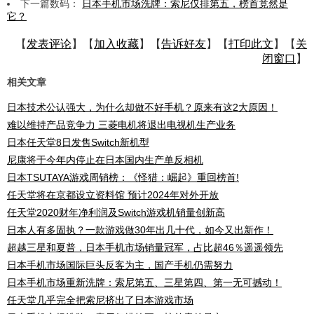
下一篇数码：
日本手机市场洗牌：索尼仅排第五，榜首竟然是
它？
【
发表评论
】【
加入收藏
】【
告诉好友
】【
打印此文
】【
关
闭窗口
】
相关文章
日本技术公认强大，为什么却做不好手机？原来有这2大原因！
难以维持产品竞争力 三菱电机将退出电视机生产业务
日本任天堂8日发售Switch新机型
尼康将于今年内停止在日本国内生产单反相机
日本TSUTAYA游戏周销榜：《怪猎：崛起》重回榜首!
任天堂将在京都设立资料馆 预计2024年对外开放
任天堂2020财年净利润及Switch游戏机销量创新高
日本人有多固执？一款游戏做30年出几十代，如今又出新作！
超越三星和夏普，日本手机市场销量冠军，占比超46％遥遥领先
日本手机市场国际巨头反客为主，国产手机仍需努力
日本手机市场重新洗牌：索尼第五、三星第四、第一无可撼动！
任天堂几乎完全把索尼挤出了日本游戏市场