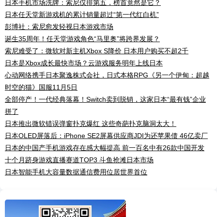
日本手机市场洗牌：索尼仅排第五，榜首竟然是它？
日本任天堂新游戏机的累计销量超过“第一代红白机”
彭博社：索尼愈发轻视日本游戏市场
诞生35周年！任天堂游戏角色“马里奥”将跨界发展？
索尼难受了：微软对新主机Xbox S降价 日本用户购买不超2千
日本是Xbox成长最快市场？云游戏服务明年上线日本
心动网络携手日本聚逸株式会社，日式本格RPG《另一个伊甸：超越
时空的猫》国服11月5日
全部停产！一代经典落幕！Switch卖到脱销，这家日本“最有钱”企业
拼了
日本推出微软错误弹窗扑克爆红 这些奇葩扑克脑洞太大！
日本OLED屏落后：iPhone SE2屏幕供应商JDI为还苹果债 46亿卖厂
日本的中国产手机游戏存在感大幅提高 前一百名中有26款中国开发
十个月跻身游戏直播赛道TOP3 斗鱼抢滩日本市场
日本智能手机大容量数据通信费用位居世界首位