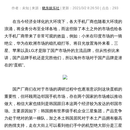
作者：未知 | 来源：
晓东娱乐社
| 更新：2021/3/2 8:26:50 | 点击：
293
在当今经济全球化的大环境下，各大手机厂商也随着大环境的
浪涌，将业务分布至全球各地，而这些除了本土之外的市场也给各
大手机厂商带来了非常可观的效益，例如：小米在印度市场的一骑
绝尘，华为在欧洲市场的稳扎稳打等。将目光放置海外来看，三
星、苹果以及LG才是除了国产市场外的主流品牌，但从性价比来
讲，国产品牌手机还是完胜他们，所以海外市场对于国产品牌是潜
在的“蛋糕”。
国产厂商们在对于市场的调研过程中也逐渐意识到这块蛋糕的
重要性，但环顾周边邻国手机市场，存在两个国家的市场难以推动
做大，相信大家也猜到是韩国跟日本这两个经济较为发达的邻国市
场。主要原因如下：韩国拥有世界级手机企业三星集团，产品竞争
力处于绝对的第一梯队，加之本土韩国居民对于本土产品拥有极高
的热情支持，走在大街上可以看到他们手中的机型绝大部分是三星