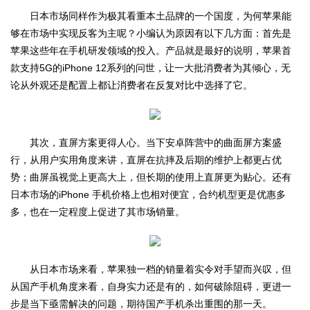
日本市场同样作为极其看重本土品牌的一个国度，为何苹果能
够在市场中实现反客为主呢？小编认为原因有以下几方面：首先是
苹果这些年在手机研发领域的投入。产品就是最好的说明，苹果首
款支持5G的iPhone 12系列的问世，让一大批消费者为其倾心，无
论从外观还是配置上都让消费者在反复对比中选择了它。
其次，直屏方案更得人心。当下安卓阵营中的曲面屏方案盛
行，从用户实用角度来讲，直屏在抗摔及后期的维护上都更占优
势；曲屏虽视觉上更高大上，但长期的使用上直屏更为贴心。还有
日本市场的iPhone 手机价格上也相对便宜，合约机型更是优惠多
多，也在一定程度上促进了其市场销量。
从日本市场来看，苹果独一档的销量着实令对手望而兴叹，但
从国产手机角度来看，自身实力还是有的，如何破除阻碍，更进一
步是当下亟需解决的问题，期待国产手机杀出重围的那一天。