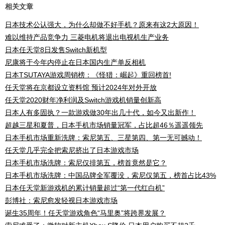
相关文章
日本技术公认强大，为什么却做不好手机？原来有这2大原因！
难以维持产品竞争力 三菱电机将退出电视机生产业务
日本任天堂8日发售Switch新机型
尼康将于今年内停止在日本国内生产单反相机
日本TSUTAYA游戏周销榜：《怪猎：崛起》重回榜首!
任天堂将在京都设立资料馆 预计2024年对外开放
任天堂2020财年净利润及Switch游戏机销量创新高
日本人有多固执？一款游戏做30年出几十代，如今又出新作！
超越三星和夏普，日本手机市场销量冠军，占比超46％遥遥领先
日本手机市场重新洗牌：索尼第五、三星第四、第一无可撼动！
任天堂几乎完全把索尼挤出了日本游戏市场
日本手机市场洗牌：索尼仅排第五，榜首竟然是它？
日本手机市场洗牌：中国品牌全军覆没，索尼仅第五，榜首占比43%
日本任天堂新游戏机的累计销量超过“第一代红白机”
彭博社：索尼愈发轻视日本游戏市场
诞生35周年！任天堂游戏角色“马里奥”将跨界发展？