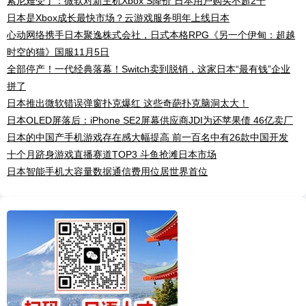
索尼难受了：微软对新主机Xbox S降价 日本用户购买不超2千
日本是Xbox成长最快市场？云游戏服务明年上线日本
心动网络携手日本聚逸株式会社，日式本格RPG《另一个伊甸：超越
时空的猫》国服11月5日
全部停产！一代经典落幕！Switch卖到脱销，这家日本“最有钱”企业
拼了
日本推出微软错误弹窗扑克爆红 这些奇葩扑克脑洞太大！
日本OLED屏落后：iPhone SE2屏幕供应商JDI为还苹果债 46亿卖厂
日本的中国产手机游戏存在感大幅提高 前一百名中有26款中国开发
十个月跻身游戏直播赛道TOP3 斗鱼抢滩日本市场
日本智能手机大容量数据通信费用位居世界首位