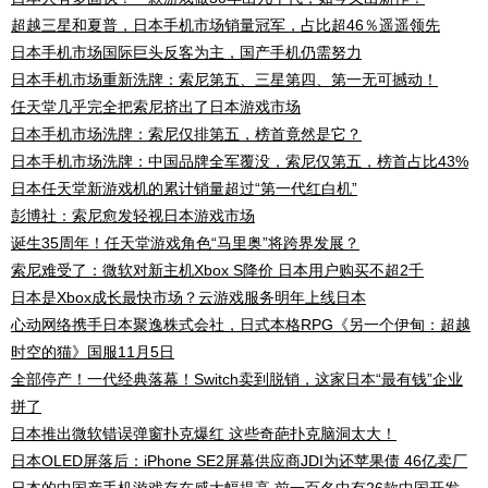
超越三星和夏普，日本手机市场销量冠军，占比超46％遥遥领先
日本手机市场国际巨头反客为主，国产手机仍需努力
日本手机市场重新洗牌：索尼第五、三星第四、第一无可撼动！
任天堂几乎完全把索尼挤出了日本游戏市场
日本手机市场洗牌：索尼仅排第五，榜首竟然是它？
日本手机市场洗牌：中国品牌全军覆没，索尼仅第五，榜首占比43%
日本任天堂新游戏机的累计销量超过“第一代红白机”
彭博社：索尼愈发轻视日本游戏市场
诞生35周年！任天堂游戏角色“马里奥”将跨界发展？
索尼难受了：微软对新主机Xbox S降价 日本用户购买不超2千
日本是Xbox成长最快市场？云游戏服务明年上线日本
心动网络携手日本聚逸株式会社，日式本格RPG《另一个伊甸：超越
时空的猫》国服11月5日
全部停产！一代经典落幕！Switch卖到脱销，这家日本“最有钱”企业
拼了
日本推出微软错误弹窗扑克爆红 这些奇葩扑克脑洞太大！
日本OLED屏落后：iPhone SE2屏幕供应商JDI为还苹果债 46亿卖厂
日本的中国产手机游戏存在感大幅提高 前一百名中有26款中国开发