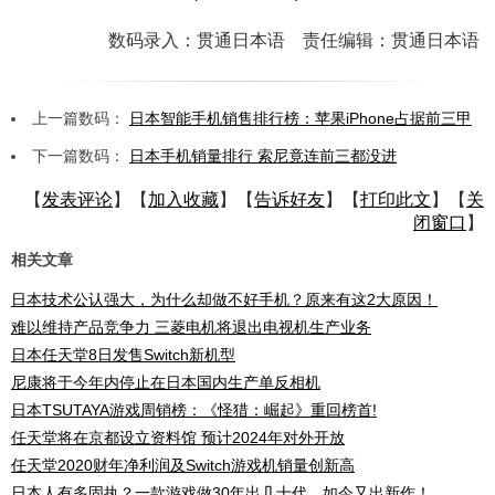
数码录入：贯通日本语 责任编辑：贯通日本语
上一篇数码：
日本智能手机销售排行榜：苹果iPhone占据前三甲
下一篇数码：
日本手机销量排行 索尼竟连前三都没进
【
发表评论
】【
加入收藏
】【
告诉好友
】【
打印此文
】【
关
闭窗口
】
相关文章
日本技术公认强大，为什么却做不好手机？原来有这2大原因！
难以维持产品竞争力 三菱电机将退出电视机生产业务
日本任天堂8日发售Switch新机型
尼康将于今年内停止在日本国内生产单反相机
日本TSUTAYA游戏周销榜：《怪猎：崛起》重回榜首!
任天堂将在京都设立资料馆 预计2024年对外开放
任天堂2020财年净利润及Switch游戏机销量创新高
日本人有多固执？一款游戏做30年出几十代，如今又出新作！