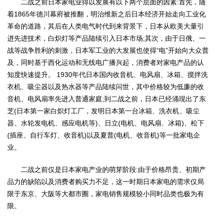
二战之前日本家电业得以发展有以下两个层面的因素:首先，随
着1865年德川幕府被推翻，明治维新之后日本经济开始走向工业化
革命的道路，其后在人类电气时代到来背景下，日本从欧美大量引
进先进技术，白炽灯等产品陆续引入日本市场;其次，由于日俄、一
战等战争胜利的刺激，日本军工业的大发展也使得“电”开始向大众普
及，同时基于西化运动和无线电广播兴起，消费者对家电产品的认
知度快速提升。 1930年代日本国内收音机、电风扇、冰箱、搅拌洗
衣机、吸尘器以及热水器等产品陆续问世，其中价格较为低廉的收
音机、电风扇率先进入普通家庭;到二战之前，日本已经涌现出了东
芝(日本第一家白炽灯工厂，发明日本第一台冰箱、洗衣机、吸尘
器、水轮发电机、感应电机等)、日立(电机、电风扇、冰箱)、松下
(插座、自行车灯、收音机)以及夏普(电机、收音机)等一批家电企
业。
二战之前仅是日本家电产业的萌芽阶段:由于价格昂贵、初期产
品力的缺陷以及消费者购买力不足，这一时期日本家电的需求仅局
限于东京、大阪等大都市圈，家电销售规模较小同时品类也极为有
限。