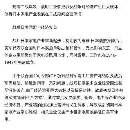
随着二战爆发，战时工业管控以及战争对经济产生巨大破坏，
使得日本家电产业发展在二战期间全面停滞。
战后日美同盟与经济复苏
战后日本家电产业重新起步，初期较为艰难:日本战败投降后，
美军代表联合国对日本实施单独占领和管制，受此影响东芝、日立
等企业重新聚焦于家电等民用市场，同时索尼、三洋也在1946-
1947年先后成立。
由于联合国军司令部(GHQ)对战时军需工厂资产冻结以及战后
军需赔偿、解散财阀等一系列问题，战后初期很多企业经营困难甚
至濒临破产;由于经济遭受巨大破坏以及贸易封锁，战后初期日本被
迫实施“倾斜生产方式”，通过重点发展煤炭、钢铁、电力等产业带动
经济恢复，产业端的困境加上需求端民生凋敝，导致战后初期日本
家电产业举步维艰，相关企业仅生产少量家电用以供驻日美军使
用。