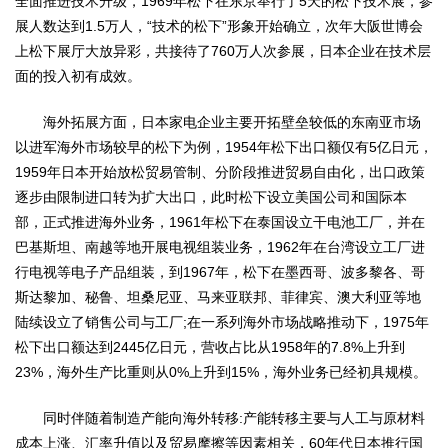
全面推进技术升级，1969年松下在东京举行了5天的松下技术展，参
展人数达到1.5万人，“技术的松下”形象开始确立，次年大阪世博会
上松下展厅大放异彩，共接待了760万人次参展，日本企业在技术层
面的投入初有成效。
海外拓展方面，日本家电企业主要开拓壁垒较低的东南亚市场
以进军海外市场较早的松下为例，1954年松下出口额仅有5亿日元，
1959年日本开始放松贸易管制、分阶段推进贸易自由化，出口政策
逐步由限制进口转为扩大出口，此时松下设立美国公司和国际本
部，正式推进海外业务，1961年松下在泰国设立干电池工厂，并在
巴基斯坦、南越等地开展电视组装业务，1962年在台湾设立工厂进
行电视等电子产品组装，到1967年，松下在墨西哥、波多黎各、哥
斯达黎加、秘鲁、坦桑尼亚、马来亚联邦、菲律宾、澳大利亚等地
陆续设立了销售公司与工厂;在一系列海外市场战略推动下，1975年
松下出口额达到2445亿日元，营收占比从1958年的7.8%上升到
23%，海外生产比重则从0%上升到15%，海外业务已经初具规模。
同时伴随着制造产能向海外转移:产能转移主要与人工与原材料
成本上涨、汇率升值以及贸易摩擦等因素相关，60年代日本推行国