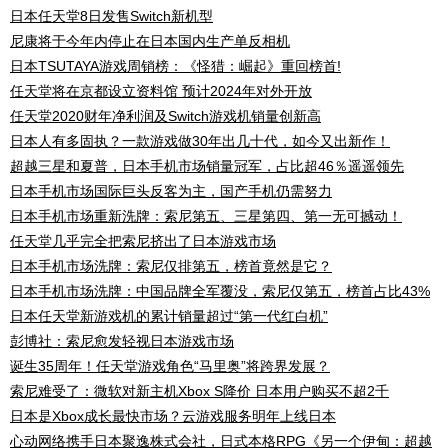
日本任天堂8日发售Switch新机型
尼康将于今年内停止在日本国内生产单反相机
日本TSUTAYA游戏周销榜：《怪猎：崛起》重回榜首!
任天堂将在京都设立资料馆 预计2024年对外开放
任天堂2020财年净利润及Switch游戏机销量创新高
日本人有多固执？一款游戏做30年出几十代，如今又出新作！
超越三星和夏普，日本手机市场销量冠军，占比超46％遥遥领先
日本手机市场国际巨头反客为主，国产手机仍需努力
日本手机市场重新洗牌：索尼第五、三星第四、第一无可撼动！
任天堂几乎完全把索尼挤出了日本游戏市场
日本手机市场洗牌：索尼仅排第五，榜首竟然是它？
日本手机市场洗牌：中国品牌全军覆没，索尼仅第五，榜首占比43%
日本任天堂新游戏机的累计销量超过“第一代红白机”
彭博社：索尼愈发轻视日本游戏市场
诞生35周年！任天堂游戏角色“马里奥”将跨界发展？
索尼难受了：微软对新主机Xbox S降价 日本用户购买不超2千
日本是Xbox成长最快市场？云游戏服务明年上线日本
心动网络携手日本聚逸株式会社，日式本格RPG《另一个伊甸：超越