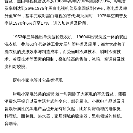
普及，黑白电视机普及率从1968年高峰的96%回落到90%、彩电普
及率则达到26%;1975年黑白电视机普及率回落到49%，彩电普及率
升至90%，基本完成对黑白电视的替代;与此同时，1975年空调普及
率从1970年6%升至17%，进入加速普及阶段。
1953年三洋推出单洗波轮洗衣机、1960年出现洗脱一体的双缸
洗衣机，叠加60年代钢铁工业发展与塑料普及应用，都大大改善了
洗衣机的洗涤效率与制造成本，而受当时冷媒技术、瞬时冷冻技
术、冷暖技术等因素的限制，叠加较高的售价，冰箱、空调普及速
度相对较慢。
厨电小家电等其它品类涌现
厨电小家电品类的涌现:这一时期除了大家电的率先普及，随着
消费水平提升以及生活方式的变化，部分厨电、小家电产品以及具
备娱乐属性的黑电产品也开始有所兴起，比如厨房领域的电饭煲、
料理机、面包机、热水器，家居领域的吸尘器，黑电领域的相机、
音响等。