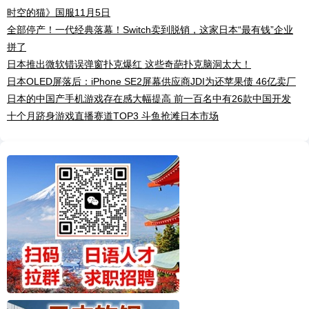
时空的猫》国服11月5日
全部停产！一代经典落幕！Switch卖到脱销，这家日本“最有钱”企业
拼了
日本推出微软错误弹窗扑克爆红 这些奇葩扑克脑洞太大！
日本OLED屏落后：iPhone SE2屏幕供应商JDI为还苹果债 46亿卖厂
日本的中国产手机游戏存在感大幅提高 前一百名中有26款中国开发
十个月跻身游戏直播赛道TOP3 斗鱼抢滩日本市场