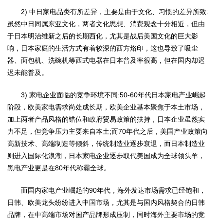
2) 中日家电品类有所差异，主要是由于文化、习惯的差异所致:
虽然中日同属东亚文化，两者文化思想、消费观念十分相近，但由
于日本明治维新之后的长期西化，尤其是战后美国文化的巨大影
响，日本家庭的生活方式有着较深的西方烙印，这也导致了吸尘
器、面包机、洗碗机等西式电器在日本普及率很高，但在国内却迟
迟未能普及。
3) 家电企业面临的竞争环境不同:50-60年代日本家电产业崛起
阶段，欧美家电需求尚处成长期，欧美企业基本聚焦于本土市场，
加上两者产品风格的错位和政府贸易政策的扶持，日本企业虽然实
力不足，但竞争压力主要来自本土;而70年代之后，美国产业政策向
高新技术、高端制造等倾斜，传统制造业逐步衰退，而日本制造业
则进入国际化浪潮，日本家电企业逐步取代美国成为全球领头羊，
黑电产业更是在80年代称霸全球。
而国内家电产业崛起的90年代，海外发达市场需求已经饱和，
日韩、欧美龙头纷纷进入中国市场，尤其是与国内风格契合的日韩
品牌，在中高端市场对国产品牌形成压制，同时海外主要市场的竞