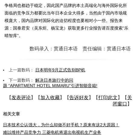
争格局也都趋于稳定，因此国产品牌的本土高端化与海外国际化所
面临的竞争压力都要比当年日本企业大得多，当然由于国内市场规
模庞大，国内品牌对国际化的迫切程度也要相对小一些。报告来
源：国泰君安（吴东炬、杨宝龙）获取更多行业报告请百度搜索“乐
晴智库”。
数码录入：贯通日本语 责任编辑：贯通日本语
上一篇数码：
日本明年9月正式告别BP机
下一篇数码：
解决日本旅行中的问
题 “APARTMENT HOTEL MIMARU”引进智能音箱!
【
发表评论
】【
加入收藏
】【
告诉好友
】【
打印此文
】【
关
闭窗口
】
相关文章
日本技术公认强大，为什么却做不好手机？原来有这2大原因！
难以维持产品竞争力 三菱电机将退出电视机生产业务