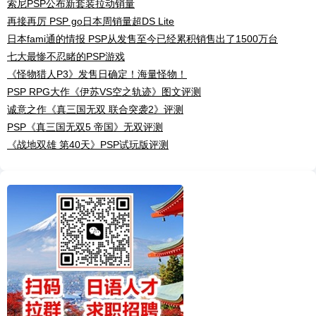
索尼PSP公布新套装拉动销量
再接再厉 PSP go日本周销量超DS Lite
日本fami通的情报 PSP从发售至今已经累积销售出了1500万台
七大最惨不忍睹的PSP游戏
《怪物猎人P3》发售日确定！海量怪物！
PSP RPG大作《伊苏VS空之轨迹》图文评测
诚意之作《真三国无双 联合突袭2》评测
PSP《真三国无双5 帝国》无双评测
《战地双雄 第40天》PSP试玩版评测