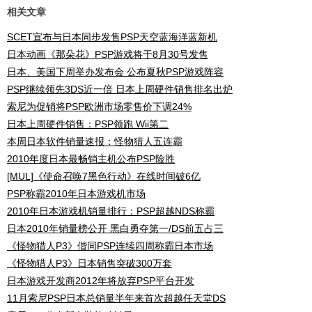
相关文章
SCET宣布与日本同步发售PSP天空蓝海洋蓝新机
日本动画《那朵花》PSP游戏将于8月30号发售
日本、美国下周举办发布会 公布夏秋PSP游戏阵容
PSP继续领先3DS近一倍 日本上周硬件销售排名出炉
索尼为促销将PSP欧洲市场零售价下调24%
日本上周硬件销售：PSP领跑 Wii第二
本周日本软件销量速报：怪物猎人五连霸
2010年度日本最畅销主机公布PSP险胜
[MUL]《使命召唤7黑色行动》在线时间破6亿
PSP称霸2010年日本游戏机市场
2010年日本游戏机销量排行：PSP超越NDS称霸
日本2010年销量榜公开 黑白勇夺第一/DS前五占三
《怪物猎人P3》偕同PSP连续四周称霸日本市场
《怪物猎人P3》日本销售突破300万套
日本游戏开发商2012年将放弃PSP平台开发
11月索尼PSP日本总销量半年来首次超越任天堂DS