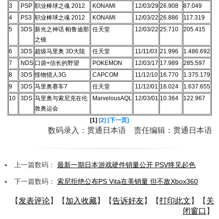
3
PSP
职业棒球之魂 2012
KONAMI
12/03/29
26.908
87.049
4
PS3
职业棒球之魂 2012
KONAMI
12/03/22
26.886
117.319
5
3DS
新光之神话 帕鲁迪那
任天堂
12/03/22
25.710
205.415
之镜
6
3DS
超级马里奥 3D大陆
任天堂
11/11/03
21.996
1.486.692
7
NDS
口袋+信长的野望
POKEMON
12/03/17
17.989
285.597
8
3DS
怪物猎人3G
CAPCOM
11/12/10
16.770
1.375.179
9
3DS
马里奥赛车7
任天堂
11/12/01
16.024
1.637.655
10
3DS
马里奥与索尼克在伦
MarvelousAQL
12/03/01
10.364
122.967
敦奥运会
[1]
[2]
[下一页]
数码录入：贯通日本语 责任编辑：贯通日本语
上一篇数码：
最新一期日本游戏硬件销量公开 PSV终见起色
下一篇数码：
索尼拒绝公布PS Vita在美销量 但不敌Xbox360
【
发表评论
】【
加入收藏
】【
告诉好友
】【
打印此文
】【
关
闭窗口
】