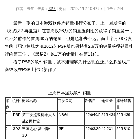
作者：未知 | 来源：
网络
| 更新：2012/4/12 10:42:57 | 点击：
244
最新一期的日本游戏软件周销量排行公布了。上一周发售的
《机战Z2 再世篇》在首周以26万的销量压倒性的获得了销量第一，
虽不如前作的首周30万的销量，但是也相去不远。而上个月29号发
售的《职业棒球之魂2012》PSP版也保持着2.6万的销量获得销量排
行的第三位，《黑豹2》以1万的销量排在第11位。
看了PSP的软件销量，就不难理解为什么现在还那么多游戏厂
商继续在PSP上推出新作了
上周日本游戏软件销量
顺
机种
游戏名称
开发公司
发售日
销售量
累计销售
位
量
1
PSP
第二次超级机器人大
NBGI
12/040/5
265.439
265.439
战Z 再世篇
2
3DS
王国之心 梦中降生
SE
12/03/29
42.231
255.810
3D