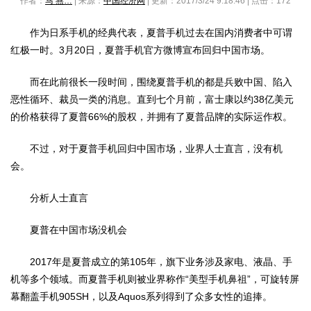
作者：
马 燕…
| 来源：
中国经济网
| 更新：2017/3/24 9:18:46 | 点击：
172
作为日系手机的经典代表，夏普手机过去在国内消费者中可谓
红极一时。3月20日，夏普手机官方微博宣布回归中国市场。
而在此前很长一段时间，围绕夏普手机的都是兵败中国、陷入
恶性循环、裁员一类的消息。直到七个月前，富士康以约38亿美元
的价格获得了夏普66%的股权，并拥有了夏普品牌的实际运作权。
不过，对于夏普手机回归中国市场，业界人士直言，没有机
会。
分析人士直言
夏普在中国市场没机会
2017年是夏普成立的第105年，旗下业务涉及家电、液晶、手
机等多个领域。而夏普手机则被业界称作“美型手机鼻祖”，可旋转屏
幕翻盖手机905SH，以及Aquos系列得到了众多女性的追捧。