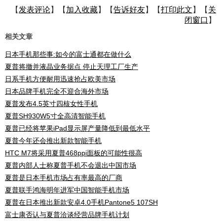
【
发表评论
】【
加入收藏
】【
告诉好友
】【
打印此文
】【
关
闭窗口
】
相关文章
日本手机那些事:如今的富士通都在做什么
夏普将撤并液晶业务据点 停止天理工厂生产
日系手机方便耐用迅速抢占欧美市场
日本品牌手机完全不迎合海外市场
夏普发布4.5英寸四核女性手机
夏普SH930W5寸全高清智能手机
夏普已经将苹果iPad显示屏产量降低到最低水平
夏普今年还会推出新款智能手机
HTC M7将采用夏普468ppi面板的可能性很高
夏普内部人士称夏普手机不会退出中国市场
夏普是日本手机市场占有率最高的厂商
夏普联手鸿海明年进军中国智能手机市场
夏普在日本推出新款安卓4.0手机Pantone5 107SH
富士康否认与夏普洽谈经营品牌手机计划