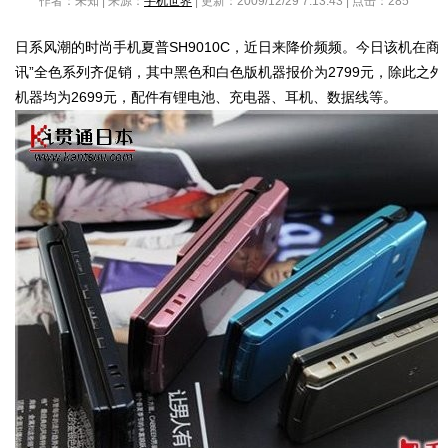
作者：未知 | 来源：
手机世界
| 更新：2009/12/29 7:13:43 | 点击：
285
日系风潮的时尚手机夏普SH9010C，近日来降价频频。今日该机在商
讯”全色系列齐促销，其中黑色和白色版机器报价为2799元，除此之
机器均为2699元，配件有锂电池、充电器、耳机、数据线等。