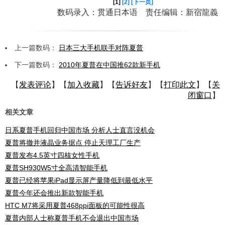
[1]
[2]
[下一页]
数码录入：贯通日本语 责任编辑：新宿龍義
上一篇数码：
日本三大手机联手对阵夏普
下一篇数码：
2010年夏普在中国推62款新手机
【
发表评论
】【
加入收藏
】【
告诉好友
】【
打印此文
】【
关
闭窗口
】
相关文章
日系夏普手机回归中国市场 分析人士直言没机会
夏普将撤并液晶业务据点 停止天理工厂生产
夏普发布4.5英寸四核女性手机
夏普SH930W5寸全高清智能手机
夏普已经将苹果iPad显示屏产量降低到最低水平
夏普今年还会推出新款智能手机
HTC M7将采用夏普468ppi面板的可能性很高
夏普内部人士称夏普手机不会退出中国市场