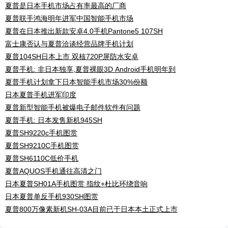
夏普是日本手机市场占有率最高的厂商
夏普联手鸿海明年进军中国智能手机市场
夏普在日本推出新款安卓4.0手机Pantone5 107SH
富士康否认与夏普洽谈经营品牌手机计划
夏普104SH日本上市 双核720P屏防水安卓
夏普手机: 非日本独享,夏普裸眼3D Android手机明年到
夏普手机计划拿下日本智能手机市场30%份额
日本夏普手机进军印度
夏普新型智能手机被爆电子邮件软件有问题
夏普手机: 日本发售新机945SH
夏普SH9220c手机图赏
夏普SH9210C手机图赏
夏普SH6110C低价手机
夏普AQUOS手机通往高清之门
日本夏普SH01A手机图赏 指纹+杜比环绕音响
日本夏普单反手机930SH图赏
夏普800万像素新机SH-03A目前已于日本本土正式上市