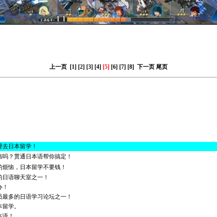
上一页
[1]
[2]
[3]
[4]
[5]
[6]
[7]
[8]
下一页
尾页
理去日本留学！
恼吗？贯通日本语帮你搞定！
的烦恼，日本留学不要钱！
的日语聊天室之一！
办！
员最多的日语学习论坛之一！
本留学。
本语！